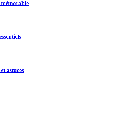
et mémorable
ssentiels
et astuces