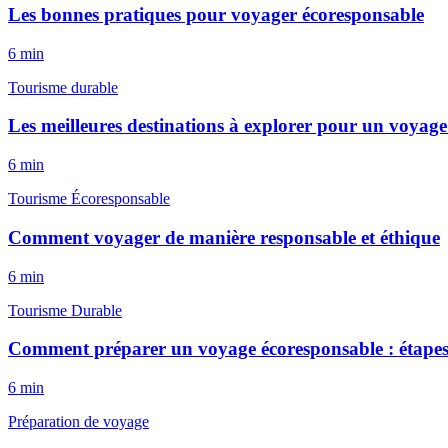
Les bonnes pratiques pour voyager écoresponsable
6
min
Tourisme durable
Les meilleures destinations à explorer pour un voyag
6
min
Tourisme Écoresponsable
Comment voyager de manière responsable et éthique
6
min
Tourisme Durable
Comment préparer un voyage écoresponsable : étapes
6
min
Préparation de voyage