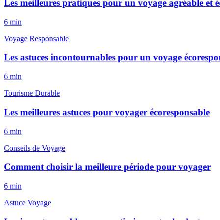
Les meilleures pratiques pour un voyage agréable et 
6
min
Voyage Responsable
Les astuces incontournables pour un voyage écorespo
6
min
Tourisme Durable
Les meilleures astuces pour voyager écoresponsable
6
min
Conseils de Voyage
Comment choisir la meilleure période pour voyager
6
min
Astuce Voyage