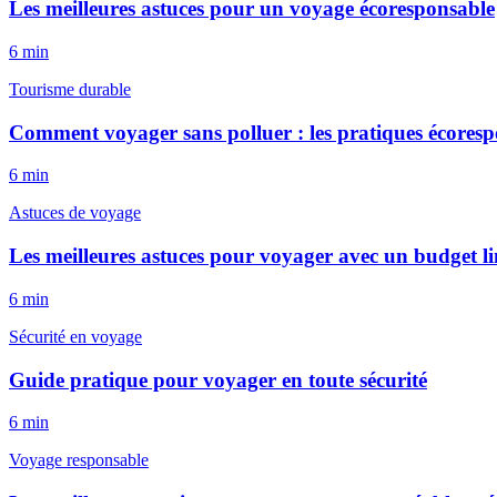
Les meilleures astuces pour un voyage écoresponsable
6
min
Tourisme durable
Comment voyager sans polluer : les pratiques écoresp
6
min
Astuces de voyage
Les meilleures astuces pour voyager avec un budget li
6
min
Sécurité en voyage
Guide pratique pour voyager en toute sécurité
6
min
Voyage responsable