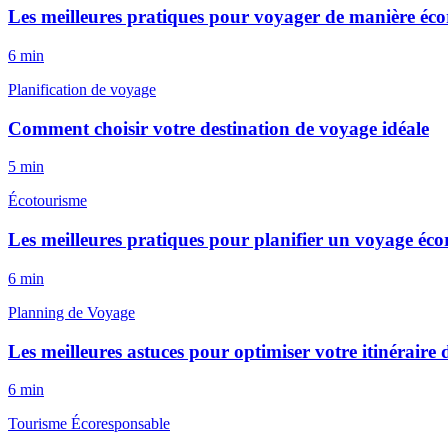
Les meilleures pratiques pour voyager de manière éc
6
min
Planification de voyage
Comment choisir votre destination de voyage idéale
5
min
Écotourisme
Les meilleures pratiques pour planifier un voyage éc
6
min
Planning de Voyage
Les meilleures astuces pour optimiser votre itinéraire
6
min
Tourisme Écoresponsable