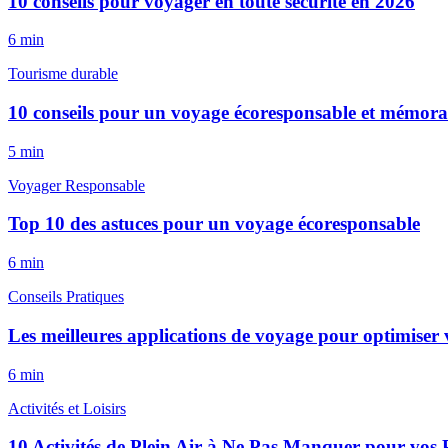
10 conseils pour voyager en toute sécurité en 2026
6
min
Tourisme durable
10 conseils pour un voyage écoresponsable et mémora
5
min
Voyager Responsable
Top 10 des astuces pour un voyage écoresponsable
6
min
Conseils Pratiques
Les meilleures applications de voyage pour optimiser v
6
min
Activités et Loisirs
10 Activités de Plein Air à Ne Pas Manquer pour vos