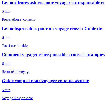
Les meilleures astuces pour voyager écoresponsable 
5
min
Préparation et conseils
Les indispensables pour un voyage réussi : Guide des e
6
min
Tourisme durable
Comment voyager écoresponsable : conseils pratiques 
6
min
Sécurité en voyage
Guide complet pour voyager en toute sécurité
5
min
Voyage Responsable