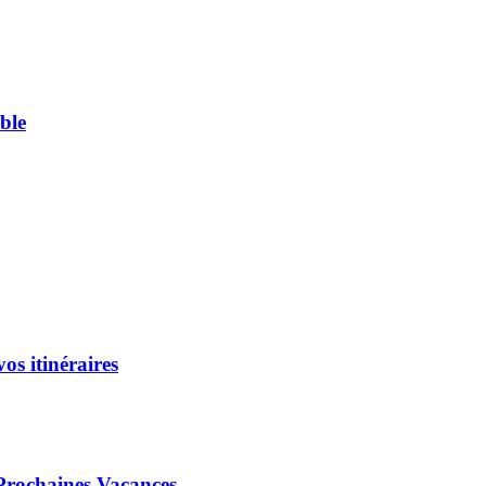
ble
os itinéraires
 Prochaines Vacances