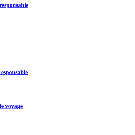
oresponsable
oresponsable
 de voyage