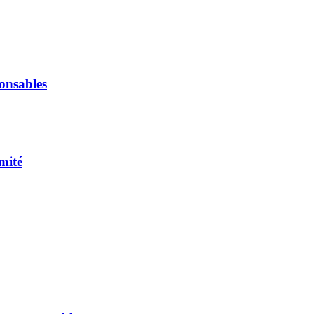
onsables
mité