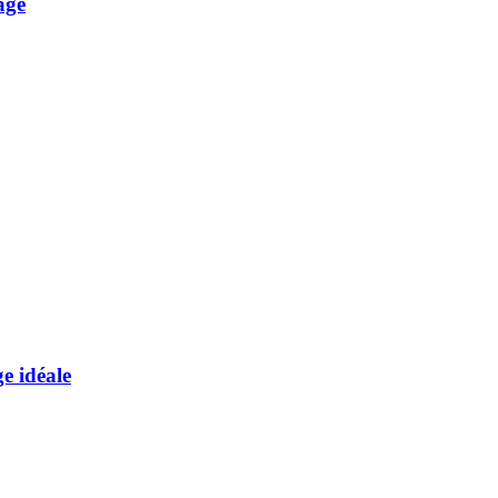
age
e idéale