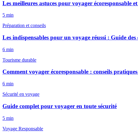
Les meilleures astuces pour voyager écoresponsable 
5
min
Préparation et conseils
Les indispensables pour un voyage réussi : Guide des e
6
min
Tourisme durable
Comment voyager écoresponsable : conseils pratiques 
6
min
Sécurité en voyage
Guide complet pour voyager en toute sécurité
5
min
Voyage Responsable