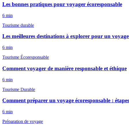
Les bonnes pratiques pour voyager écoresponsable
6
min
Tourisme durable
Les meilleures destinations à explorer pour un voyag
6
min
Tourisme Écoresponsable
Comment voyager de manière responsable et éthique
6
min
Tourisme Durable
Comment préparer un voyage écoresponsable : étapes
6
min
Préparation de voyage