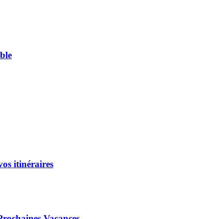
ble
os itinéraires
 Prochaines Vacances