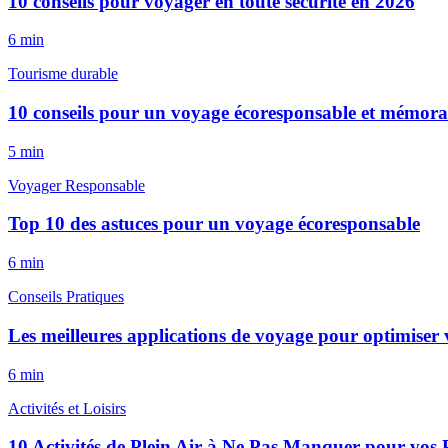
10 conseils pour voyager en toute sécurité en 2026
6
min
Tourisme durable
10 conseils pour un voyage écoresponsable et mémora
5
min
Voyager Responsable
Top 10 des astuces pour un voyage écoresponsable
6
min
Conseils Pratiques
Les meilleures applications de voyage pour optimiser v
6
min
Activités et Loisirs
10 Activités de Plein Air à Ne Pas Manquer pour vos