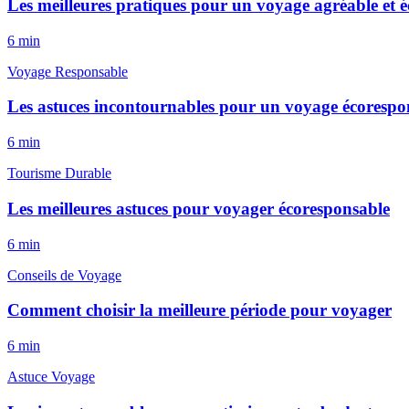
Les meilleures pratiques pour un voyage agréable et 
6
min
Voyage Responsable
Les astuces incontournables pour un voyage écorespo
6
min
Tourisme Durable
Les meilleures astuces pour voyager écoresponsable
6
min
Conseils de Voyage
Comment choisir la meilleure période pour voyager
6
min
Astuce Voyage