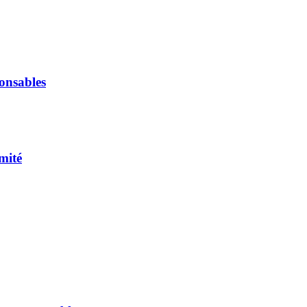
onsables
mité