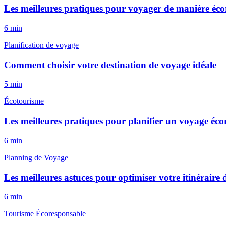
Les meilleures pratiques pour voyager de manière éc
6
min
Planification de voyage
Comment choisir votre destination de voyage idéale
5
min
Écotourisme
Les meilleures pratiques pour planifier un voyage éc
6
min
Planning de Voyage
Les meilleures astuces pour optimiser votre itinéraire
6
min
Tourisme Écoresponsable