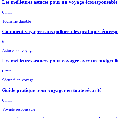
Les meilleures astuces pour un voyage écoresponsable
6
min
Tourisme durable
Comment voyager sans polluer : les pratiques écoresp
6
min
Astuces de voyage
Les meilleures astuces pour voyager avec un budget li
6
min
Sécurité en voyage
Guide pratique pour voyager en toute sécurité
6
min
Voyage responsable