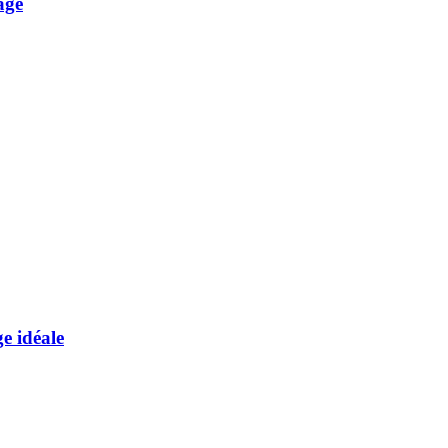
age
e idéale