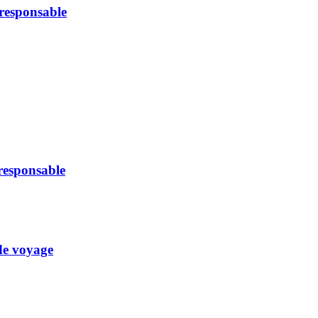
oresponsable
oresponsable
 de voyage