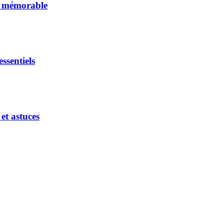
et mémorable
ssentiels
et astuces