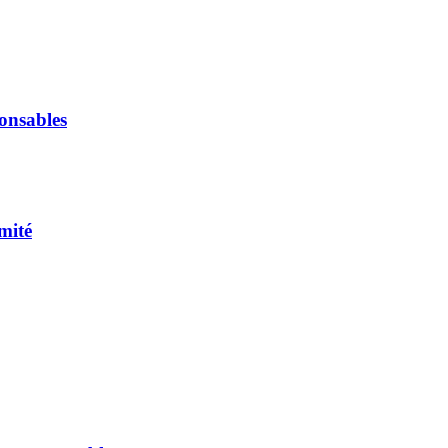
onsables
mité