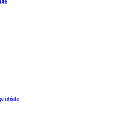
age
e idéale