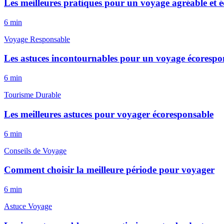
Les meilleures pratiques pour un voyage agréable et 
6
min
Voyage Responsable
Les astuces incontournables pour un voyage écorespo
6
min
Tourisme Durable
Les meilleures astuces pour voyager écoresponsable
6
min
Conseils de Voyage
Comment choisir la meilleure période pour voyager
6
min
Astuce Voyage