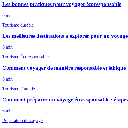
Les bonnes pratiques pour voyager écoresponsable
6
min
Tourisme durable
Les meilleures destinations à explorer pour un voyag
6
min
Tourisme Écoresponsable
Comment voyager de manière responsable et éthique
6
min
Tourisme Durable
Comment préparer un voyage écoresponsable : étapes
6
min
Préparation de voyage