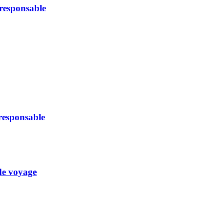
oresponsable
oresponsable
 de voyage