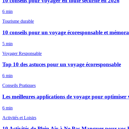
10 conseils pour voyager en toute sécurité en 2026
6
min
Tourisme durable
10 conseils pour un voyage écoresponsable et mémora
5
min
Voyager Responsable
Top 10 des astuces pour un voyage écoresponsable
6
min
Conseils Pratiques
Les meilleures applications de voyage pour optimiser v
6
min
Activités et Loisirs
10 Activités de Plein Air à Ne Pas Manquer pour vos