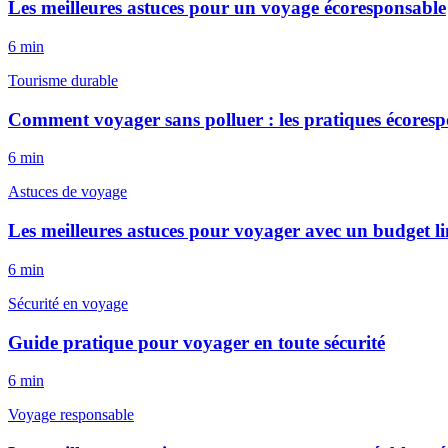
Les meilleures astuces pour un voyage écoresponsable
6
min
Tourisme durable
Comment voyager sans polluer : les pratiques écoresp
6
min
Astuces de voyage
Les meilleures astuces pour voyager avec un budget li
6
min
Sécurité en voyage
Guide pratique pour voyager en toute sécurité
6
min
Voyage responsable