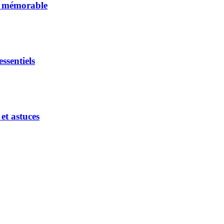
et mémorable
ssentiels
et astuces