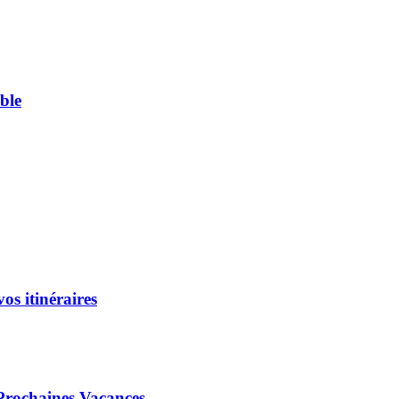
ble
os itinéraires
 Prochaines Vacances