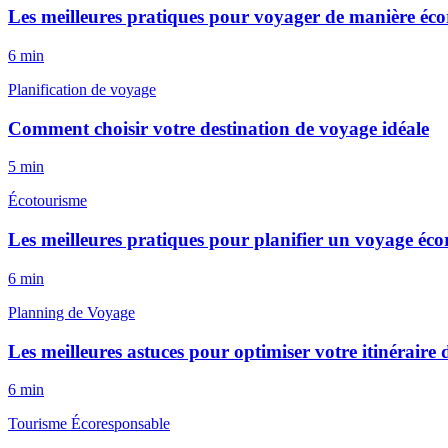
Les meilleures pratiques pour voyager de manière éc
6
min
Planification de voyage
Comment choisir votre destination de voyage idéale
5
min
Écotourisme
Les meilleures pratiques pour planifier un voyage éc
6
min
Planning de Voyage
Les meilleures astuces pour optimiser votre itinéraire
6
min
Tourisme Écoresponsable