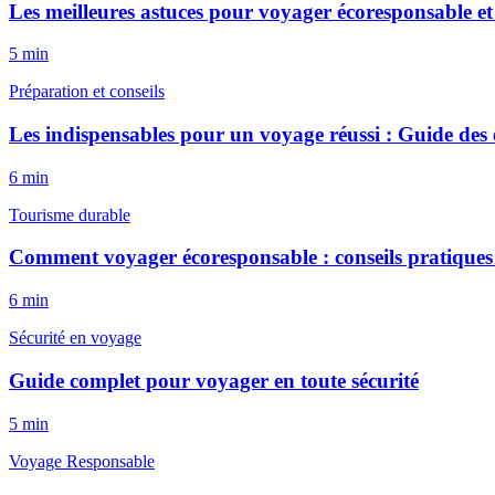
Les meilleures astuces pour voyager écoresponsable 
5
min
Préparation et conseils
Les indispensables pour un voyage réussi : Guide des e
6
min
Tourisme durable
Comment voyager écoresponsable : conseils pratiques 
6
min
Sécurité en voyage
Guide complet pour voyager en toute sécurité
5
min
Voyage Responsable