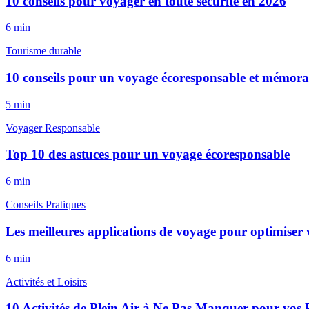
10 conseils pour voyager en toute sécurité en 2026
6
min
Tourisme durable
10 conseils pour un voyage écoresponsable et mémora
5
min
Voyager Responsable
Top 10 des astuces pour un voyage écoresponsable
6
min
Conseils Pratiques
Les meilleures applications de voyage pour optimiser v
6
min
Activités et Loisirs
10 Activités de Plein Air à Ne Pas Manquer pour vos