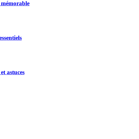
et mémorable
ssentiels
et astuces