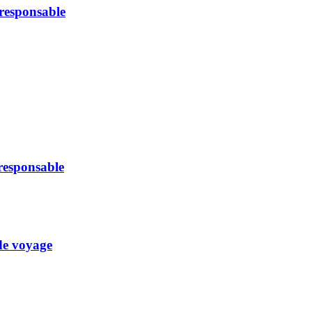
oresponsable
oresponsable
 de voyage