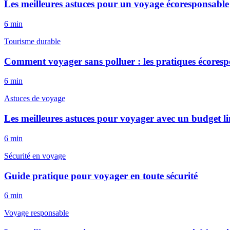
Les meilleures astuces pour un voyage écoresponsable
6
min
Tourisme durable
Comment voyager sans polluer : les pratiques écoresp
6
min
Astuces de voyage
Les meilleures astuces pour voyager avec un budget li
6
min
Sécurité en voyage
Guide pratique pour voyager en toute sécurité
6
min
Voyage responsable