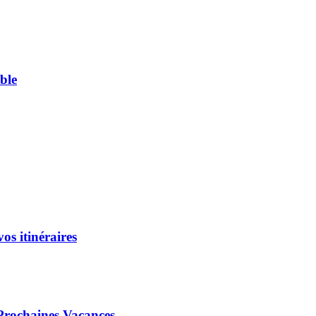
ble
os itinéraires
 Prochaines Vacances