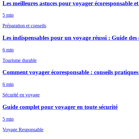
Les meilleures astuces pour voyager écoresponsable 
5
min
Préparation et conseils
Les indispensables pour un voyage réussi : Guide des e
6
min
Tourisme durable
Comment voyager écoresponsable : conseils pratiques 
6
min
Sécurité en voyage
Guide complet pour voyager en toute sécurité
5
min
Voyage Responsable