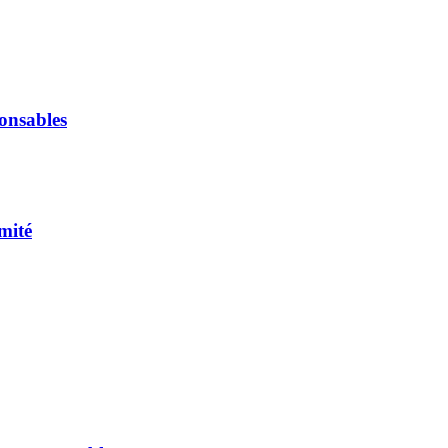
onsables
mité