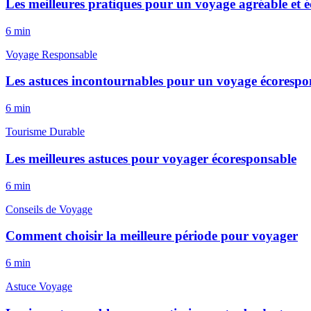
Les meilleures pratiques pour un voyage agréable et 
6
min
Voyage Responsable
Les astuces incontournables pour un voyage écorespo
6
min
Tourisme Durable
Les meilleures astuces pour voyager écoresponsable
6
min
Conseils de Voyage
Comment choisir la meilleure période pour voyager
6
min
Astuce Voyage