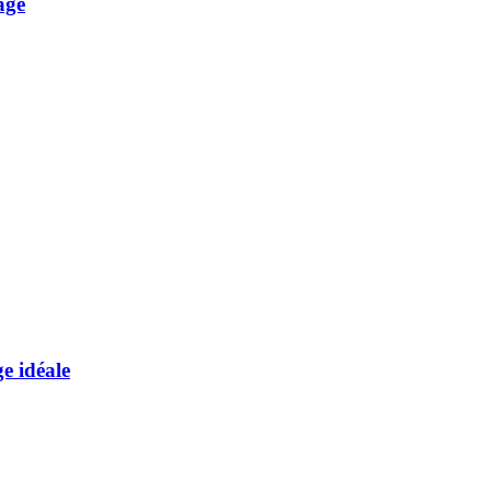
age
e idéale