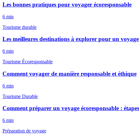
Les bonnes pratiques pour voyager écoresponsable
6
min
Tourisme durable
Les meilleures destinations à explorer pour un voyag
6
min
Tourisme Écoresponsable
Comment voyager de manière responsable et éthique
6
min
Tourisme Durable
Comment préparer un voyage écoresponsable : étapes
6
min
Préparation de voyage