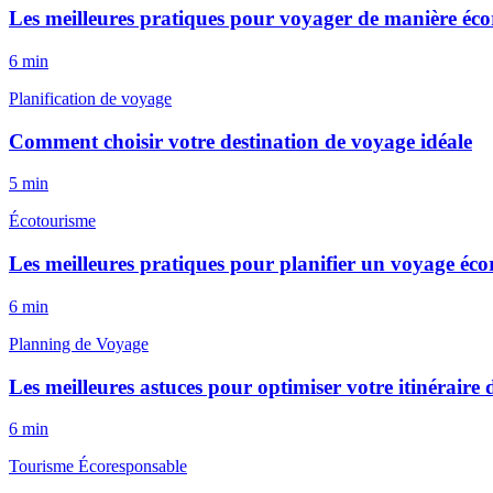
Les meilleures pratiques pour voyager de manière éc
6
min
Planification de voyage
Comment choisir votre destination de voyage idéale
5
min
Écotourisme
Les meilleures pratiques pour planifier un voyage éc
6
min
Planning de Voyage
Les meilleures astuces pour optimiser votre itinéraire
6
min
Tourisme Écoresponsable